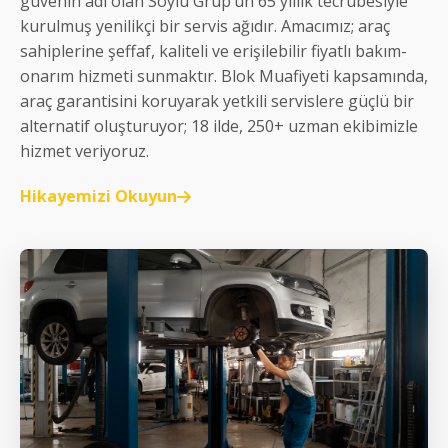
güvenin adı olan Soylu Grup’un 65 yıllık tecrübesiyle
kurulmuş yenilikçi bir servis ağıdır. Amacımız; araç
sahiplerine şeffaf, kaliteli ve erişilebilir fiyatlı bakım-
onarım hizmeti sunmaktır. Blok Muafiyeti kapsamında,
araç garantisini koruyarak yetkili servislere güçlü bir
alternatif oluşturuyor; 18 ilde, 250+ uzman ekibimizle
hizmet veriyoruz.
Hikayemizi Okuyun