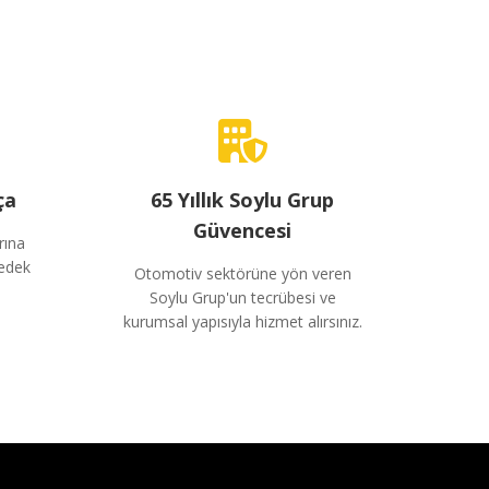
ça
65 Yıllık Soylu Grup
Güvencesi
rına
yedek
Otomotiv sektörüne yön veren
Soylu Grup'un tecrübesi ve
kurumsal yapısıyla hizmet alırsınız.