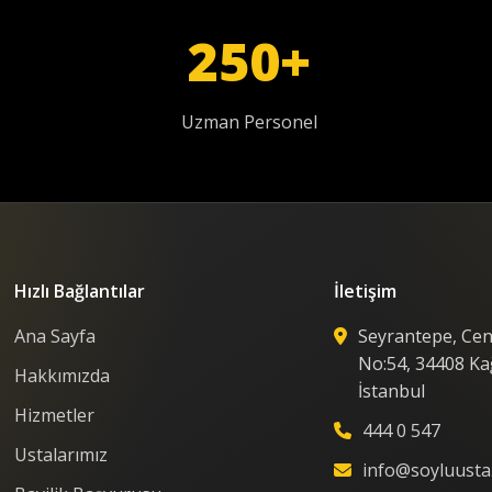
250+
Uzman Personel
Hızlı Bağlantılar
İletişim
Ana Sayfa
Seyrantepe, Cen
No:54, 34408 Ka
Hakkımızda
İstanbul
Hizmetler
444 0 547
Ustalarımız
info@soyluusta