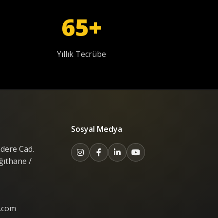
65+
Yıllık Tecrübe
Sosyal Medya
dere Cad.
ğıthane /
.com