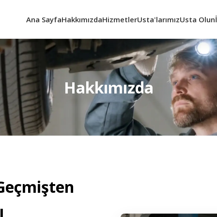
Ana Sayfa
Hakkımızda
Hizmetler
Usta'larımız
Usta Olun
Hakkımızda
 Geçmişten
ı