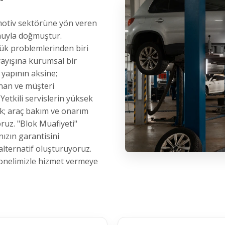
motiv sektörüne yön veren
onuyla doğmuştur.
yük problemlerinden biri
arayışına kurumsal bir
 yapının aksine;
lanan ve müşteri
Yetkili servislerin yüksek
arak; araç bakım ve onarım
oruz. "Blok Muafiyeti"
ızın garantisini
 alternatif oluşturuyoruz.
sonelimizle hizmet vermeye