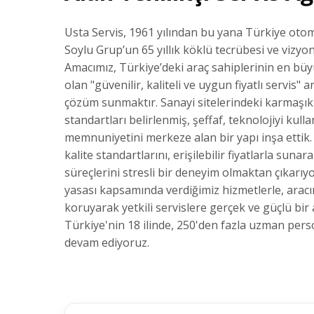
Usta Servis, 1961 yılından bu yana Türkiye oto
Soylu Grup’un 65 yıllık köklü tecrübesi ve vizy
Amacımız, Türkiye’deki araç sahiplerinin en bü
olan "güvenilir, kaliteli ve uygun fiyatlı servis" 
çözüm sunmaktır. Sanayi sitelerindeki karmaşık
standartları belirlenmiş, şeffaf, teknolojiyi kul
memnuniyetini merkeze alan bir yapı inşa ettik. 
kalite standartlarını, erişilebilir fiyatlarla sun
süreçlerini stresli bir deneyim olmaktan çıkarıy
yasası kapsamında verdiğimiz hizmetlerle, aracın
koruyarak yetkili servislere gerçek ve güçlü bir
Türkiye'nin 18 ilinde, 250'den fazla uzman per
devam ediyoruz.