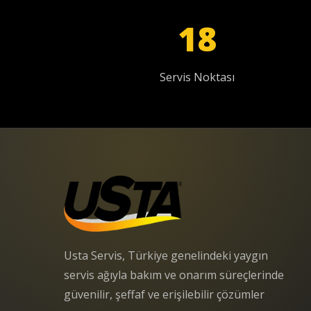
18
Servis Noktası
Usta Servis, Türkiye genelindeki yaygın
servis ağıyla bakım ve onarım süreçlerinde
güvenilir, şeffaf ve erişilebilir çözümler