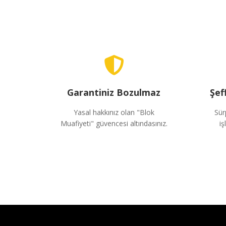
Garantiniz Bozulmaz
Şef
Yasal hakkınız olan "Blok
Sür
Muafiyeti" güvencesi altındasınız.
iş